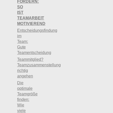
FÖRDERN:
SO
IST
TEAMARBEIT
MOTIVIEREND
Entscheidungsfindung
im
Team:
Gute
Teamentscheidung
Teammitglied?
Teamzusammenstellung
richtig
angehen
Die
optimale
Teamgröße
finden:
Wie
viele