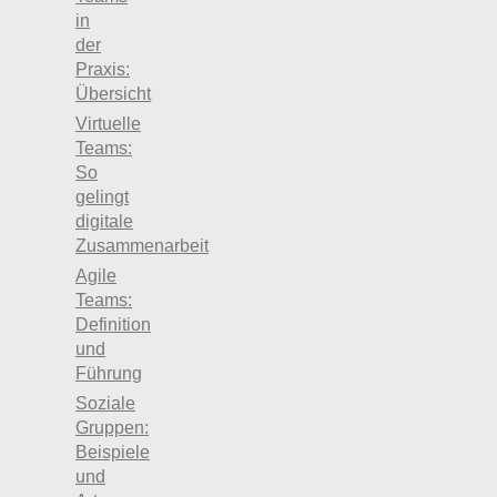
in
der
Praxis:
Übersicht
Virtuelle
Teams:
So
gelingt
digitale
Zusammenarbeit
Agile
Teams:
Definition
und
Führung
Soziale
Gruppen:
Beispiele
und