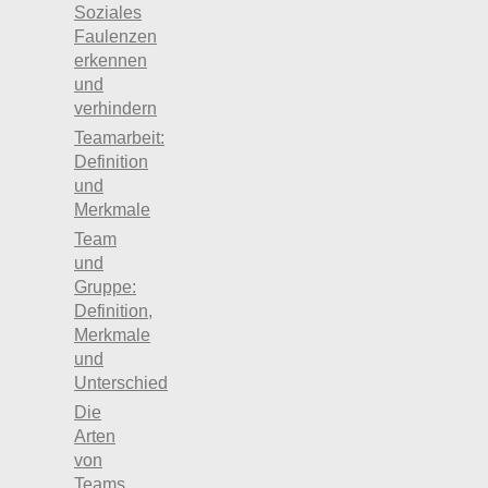
Soziales
Faulenzen
erkennen
und
verhindern
Teamarbeit:
Definition
und
Merkmale
Team
und
Gruppe:
Definition,
Merkmale
und
Unterschied
Die
Arten
von
Teams