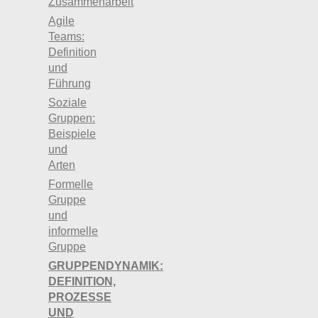
Zusammenarbeit
Agile
Teams:
Definition
und
Führung
Soziale
Gruppen:
Beispiele
und
Arten
Formelle
Gruppe
und
informelle
Gruppe
GRUPPENDYNAMIK:
DEFINITION,
PROZESSE
UND