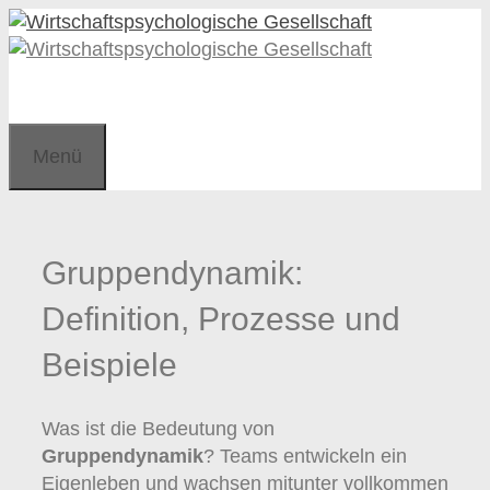
Zum
Zum
Inhalt
Inhalt
springen
springen
Menü
Gruppendynamik:
Definition, Prozesse und
Beispiele
Was ist die Bedeutung von
Gruppendynamik
? Teams entwickeln ein
Eigenleben und wachsen mitunter vollkommen