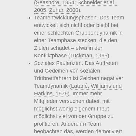
(
Seashore, 1954
;
Schneider et al.,
2005
;
Zohar, 2000
).
Teamentwicklungsphasen. Das Team
entwickelt sich nicht oder bleibt bei
einer schlechten Gruppendynamik in
einer Teamphase stecken, die den
Zielen schadet – etwa in der
Konfliktphase (
Tuckman, 1965
).
Soziales Faulenzen. Das Auftreten
und Gedeihen von sozialen
Trittbrettfahrern ist Zeichen negativer
Teamdynamik (
Latané, Williams und
Harkins, 1979
). Immer mehr
Mitglieder versuchen dabei, mit
möglichst wenig eigenem Input
möglichst viel von der Gruppe zu
profitieren. Andere im Team
beobachten das, werden demotiviert