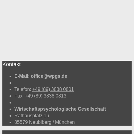
Emotion
Kontakt
E-Mail:
office@wpgs.de
Telefon:
+49 (89) 3838 0801
Fax: +49 (89) 3838 0813
Wirtschaftspsychologische Gesellschaft
Rathausplatz 1u
85579 Neubiberg / München