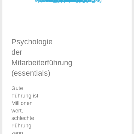
Fundierung und Test von Werbung
Optimierung von Kundenkontakt
Psychologische Tests (Scans)
Expertise für Markenführung
Führungskräfte­entwicklung
Vertriebspsychologie
Mitarbeitermotivation
Mitarbeiterbefragung
Kundenbefragung
Teamentwicklung
Wahrnehmung, Motive, Emotionen und Entscheidungen.
reinen Zahlen, wie diese zu Stande kommen und was sie
erhalten: Psychologische Tests und moderne
Das ist unsere Profession als Psychologen.
Befragungsmethoden.
bedeuten.
Psychologie
der
Mitarbeiterführung
(essentials)
Gute
Führung ist
Millionen
wert,
schlechte
Führung
kann