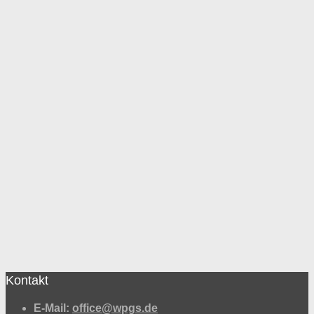
Markenführung
Kundenbefragung
Fundierung und Test
von Werbung
Optimierung von
Kundenkontakt
Vertriebspsychologie
Kontakt
E-Mail:
office@wpgs.de