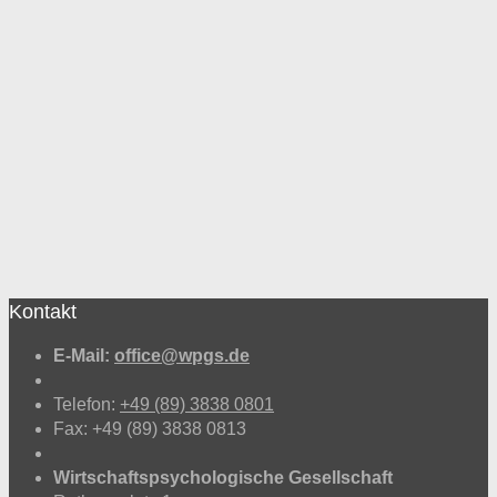
Fundierung und Test
von Werbung
Optimierung von
Kundenkontakt
Vertriebspsychologie
Kontakt
E-Mail:
office@wpgs.de
Telefon:
+49 (89) 3838 0801
Fax: +49 (89) 3838 0813
Wirtschaftspsychologische Gesellschaft