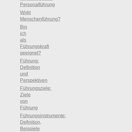
Personalführung
Wirkt
Menschenführung?
Bin
ich
als
Führungskraft
geeignet?
Führung:
Definition
und
Perspektiven
Führungsziele:
Ziele
von
Führung
Führungsinstrumente:
Definition,
Beispiele