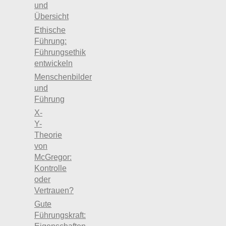
und
Übersicht
Ethische
Führung:
Führungsethik
entwickeln
Menschenbilder
und
Führung
X-
Y-
Theorie
von
McGregor:
Kontrolle
oder
Vertrauen?
Gute
Führungskraft: