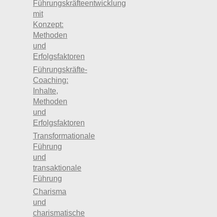
Führungskräfteentwicklung
mit
Konzept:
Methoden
und
Erfolgsfaktoren
Führungskräfte-
Coaching:
Inhalte,
Methoden
und
Erfolgsfaktoren
Transformationale
Führung
und
transaktionale
Führung
Charisma
und
charismatische