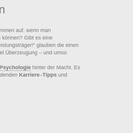
n
kommen auf, wenn man
s können? Gibt es eine
istungsträger!“ glauben die einen
 viel Überzeugung – und umso
Psychologie
hinter der Macht. Es
eidenden
Karriere
–
Tipps
und