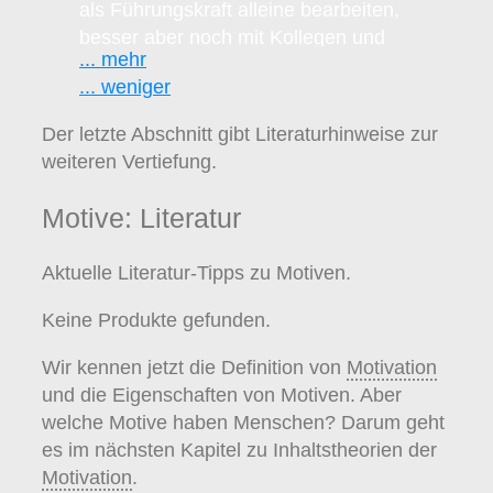
als Führungskraft alleine bearbeiten,
besser aber noch mit Kollegen und
... mehr
Mitarbeitern gemeinsam diskutieren.
... weniger
Was wissen wir wirklich über die
Der letzte Abschnitt gibt Literaturhinweise zur
Motive unserer Mitarbeiter
? Was
weiteren Vertiefung.
treibt sie an und hält sie beim
Unternehmen?
Motivation
hat immer
Motive: Literatur
Motive als Grundlage. Diese sind bei
verschiedenen Menschen
Aktuelle Literatur-Tipps zu Motiven.
unterschiedlich. Möchte man
Mitarbeiter wirksam motivieren, dann
Keine Produkte gefunden.
sollte man deren Motive kennen. Für
Führungskräfte bedeutet das, den
Wir kennen jetzt die Definition von
Motivation
einzelnen Mitarbeiter und was ihn
und die Eigenschaften von Motiven. Aber
antreibt, kennen zu lernen: Sucht er
welche Motive haben Menschen? Darum geht
die Herausforderung, motiviert ihn
es im nächsten Kapitel zu Inhaltstheorien der
Macht, Prestige, Wachstum (mehr
Motivation
.