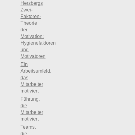
Herzbergs
Zwei-
Faktoren-
Theorie
der
Motivation:
Hygienefaktoren
und
Motivatoren
Ein
Arbeitsumfeld,
das
Mitarbeiter
motiviert
Führung,
die
Mitarbeiter
motiviert
Teams,
die