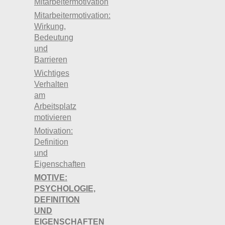
Mitarbeitermotivation
unsere Anreizsysteme und Ansätze
der Mitarbeitermotivation auf
Mitarbeitermotivation:
Wirkung,
übergeordneter Ebene
ausreichend
Bedeutung
differenziert
? Können wir bei uns
und
sinnvoll Gruppen an Mitarbeitern
Barrieren
abgrenzen, die unterschiedliche
Wichtiges
Motive haben? Ähnlich wie man
Verhalten
Kunden segmentiert, sollte man
am
Mitarbeiter nach verschiedenen
Arbeitsplatz
Gruppen mit unterschiedlichen
motivieren
Motiven abgrenzen.
Motivation:
Inwiefern berücksichtigen wir
Definition
und
Motivation
bereits bei der
Eigenschaften
Personalauswahl
? Da sich
MOTIVE:
Menschen in ihren Eigenschaften
PSYCHOLOGIE,
unterscheiden, die mit
Motivation
DEFINITION
zusammenhängen, ist
UND
Personalauswahl auch für das
EIGENSCHAFTEN