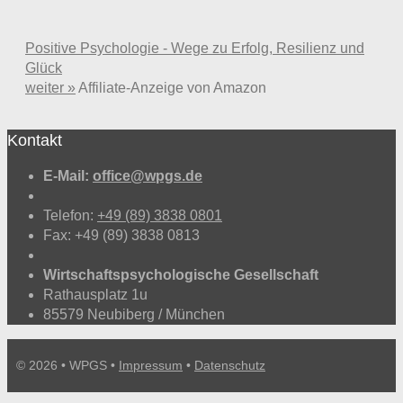
Positive Psychologie - Wege zu Erfolg, Resilienz und
Glück
weiter »
Affiliate-Anzeige von Amazon
Kontakt
E-Mail:
office@wpgs.de
Telefon:
+49 (89) 3838 0801
Fax: +49 (89) 3838 0813
Wirtschaftspsychologische Gesellschaft
Rathausplatz 1u
85579 Neubiberg / München
© 2026 • WPGS •
Impressum
•
Datenschutz