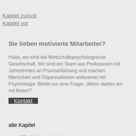
Kompetenz), ein gutes soziales
Umfeld und menschlicher Kontakt…
Kapitel zurück
Sprechen wir aktuell unsere
Kapitel vor
Mitarbeiter mit
geeigneten Anreizen
an? Gelingt es uns, die Motive der
Mitarbeiter sinnvoll mit den Zielen
Sie lieben motivierte Mitarbeiter?
des Unternehmens zu verbinden?
Anreize funktionieren nur, wenn die
Hallo, wir sind die Wirtschaftspsychologische
Mitarbeiter entsprechende Motive
Gesellschaft. Wir sind ein Team aus Professoren mit
haben. Dafür ist es erforderlich, erst
Jahrzehnten an Praxiserfahrung und machen
die Motive der Mitarbeiter zu
Menschen und Organisationen wirksamer mit
Psychologie. Bleibt nur eine Frage: „Wann starten wir
verstehen und dann geeignete
mit Ihnen?“
Anreize einzusetzen. Ansonsten
besteht die Gefahr, dass man teuer
Kontakt
mit wirkungslosen Anreizen an den
Motiven der Mitarbeiter
vorbeiarbeitet.
alle Kapitel
Mitarbeiter sind nicht alle gleich. Sind