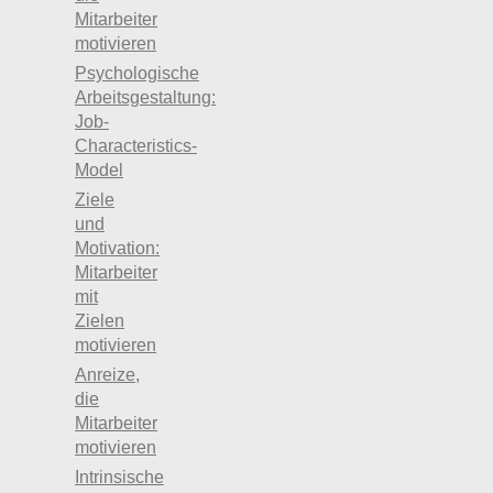
Mitarbeiter
motivieren
Psychologische
Arbeitsgestaltung:
Job-
Characteristics-
Model
Ziele
und
Motivation:
Mitarbeiter
mit
Zielen
motivieren
Anreize,
die
Mitarbeiter
motivieren
Intrinsische