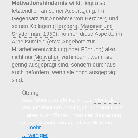
Motivationshindernis
wirkt, liegt also
letztendlich an seiner
Ausprägung
. Im
Gegensatz zur Annahme von Herzberg und
seinen Kollegen (
Herzberg, Mausner und
Snyderman, 1959
), können diese Aspekte im
Arbeitsumfeld (etwa Angebote zur
Mitarbeiterentwicklung oder Führung) also
nicht nur
Motivation
verhindern, wenn sie
gering ausgeprägt sind, sondern durchaus
auch befördern, wenn sie hoch ausgeprägt
sind.
Übung
Das Arbeitsumfeld kann jede
Motivation
von Mitarbeitern abwürgen und ersticken
– aber auch fördern. Von der Gestaltung
dieser Aspekte hängt letztendlich ein
... mehr
breites Spektrum an Wirkungen ab – von
... weniger