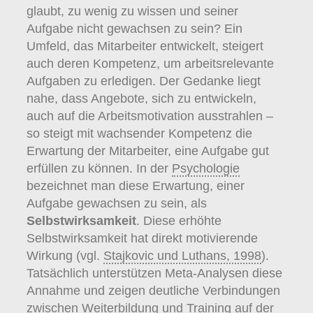
glaubt, zu wenig zu wissen und seiner
entwickelt – aber auch wie hoch das
Aufgabe nicht gewachsen zu sein? Ein
Risiko für Burnout Ihrer Mitarbeiter ist
Umfeld, das Mitarbeiter entwickelt, steigert
(
Schaufeli et al., 2009
).
auch deren Kompetenz, um arbeitsrelevante
Aufgaben zu erledigen. Der Gedanke liegt
nahe, dass Angebote, sich zu entwickeln,
auch auf die Arbeitsmotivation ausstrahlen –
so steigt mit wachsender Kompetenz die
Erwartung der Mitarbeiter, eine Aufgabe gut
erfüllen zu können. In der
Psychologie
bezeichnet man diese Erwartung, einer
Aufgabe gewachsen zu sein, als
Selbstwirksamkeit
. Diese erhöhte
Selbstwirksamkeit hat direkt motivierende
Wirkung (vgl.
Stajkovic und Luthans, 1998
).
Tatsächlich unterstützen Meta-Analysen diese
Annahme und zeigen deutliche Verbindungen
zwischen Weiterbildung und Training auf der