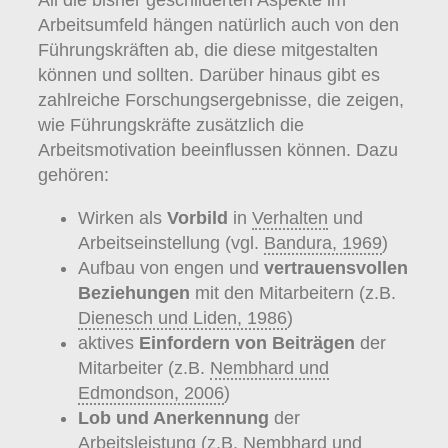
All die bisher geschilderten Aspekte im
Arbeitsumfeld hängen natürlich auch von den
Führungskräften ab, die diese mitgestalten
können und sollten. Darüber hinaus gibt es
zahlreiche Forschungsergebnisse, die zeigen,
wie Führungskräfte zusätzlich die
Arbeitsmotivation beeinflussen können. Dazu
gehören:
Wirken als
Vorbild
in
Verhalten
und
Arbeitseinstellung (vgl.
Bandura, 1969
)
Aufbau von engen und
vertrauensvollen
Beziehungen
mit den Mitarbeitern (z.B.
Dienesch und Liden, 1986
)
aktives
Einfordern von Beiträgen
der
Mitarbeiter (z.B.
Nembhard und
Edmondson, 2006
)
Lob und Anerkennung
der
Arbeitsleistung (z.B.
Nembhard und