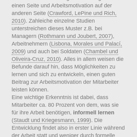
einen Seite und Arbeitsmotivation auf der
anderen Seite (
Crawford, LePine und Rich,
2010
). Zahleiche einzelne Studien
unterstreichen dieses Muster z.B. bei
Managern (
Rothmann und Joubert, 2007
),
Arbeitnehmern (
Lisbona, Morales und Palací,
2009
) und auch bei Soldaten (
Chambel und
Oliveira-Cruz, 2010
). Alles in allem weisen die
Befunde darauf hin, dass Möglichkeiten zu
lernen und sich zu entwickeln, einen guten
Beitrag zur Arbeitsmotivation der Mitarbeiter
leisten können.
Eine wichtige Erkenntnis ist dabei, dass
Mitarbeiter ca. 80 Prozent von dem, was sie
für ihre Arbeit benötigen,
informell lernen
(
Staudt und Kriegesmann, 1999
). Die
Entwicklung findet also in erster Linie während
der Arbeit statt und weniger durch formelle