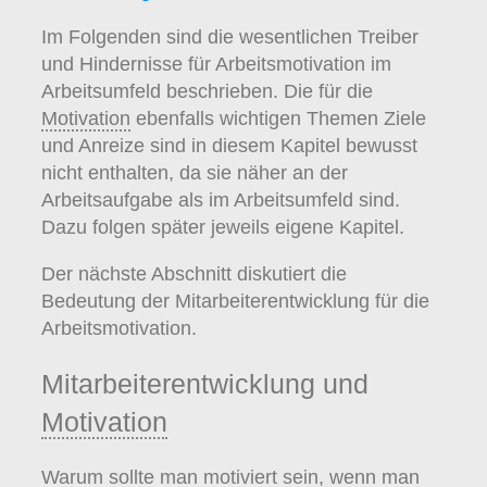
Höchstleistung (bei hoher
Ausprägung
)
bis Burnout (bei geringer
Ausprägung
)
Im Folgenden sind die wesentlichen Treiber
und in seiner Folge psychische und
und Hindernisse für Arbeitsmotivation im
körperliche Erkrankungen (
Melamed et
Arbeitsumfeld beschrieben. Die für die
al., 2006
).
Motivation
ebenfalls wichtigen Themen Ziele
und Anreize sind in diesem Kapitel bewusst
Zu jedem für die
Motivation
wichtigen
nicht enthalten, da sie näher an der
Treiber bzw. Hindernis im
Arbeitsaufgabe als im Arbeitsumfeld sind.
Arbeitsumfeld gibt es im Folgenden
Dazu folgen später jeweils eigene Kapitel.
eine Tabelle. Dort sind wichtige
Teilaspekte als Fragen formuliert.
Der nächste Abschnitt diskutiert die
Beantworten Sie diese Fragen zu
Bedeutung der Mitarbeiterentwicklung für die
den Teilaspekten für Ihren Bereich.
Arbeitsmotivation.
Überlegen Sie, dort wo die Situation
wenig günstig für die
Motivation
ist,
Mitarbeiterentwicklung und
ob und wie die einzelnen Teilaspekte
Motivation
verbessert werden können. Sie
haben es damit in Ihrer Hand, wie
Warum sollte man motiviert sein, wenn man
sich zukünftig die Arbeitsmotivation