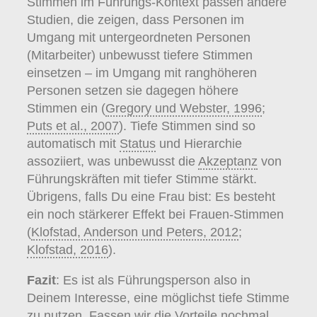
Stimmen im Führungs-Kontext passen andere
Studien, die zeigen, dass Personen im
Umgang mit untergeordneten Personen
(Mitarbeiter) unbewusst tiefere Stimmen
einsetzen – im Umgang mit ranghöheren
Personen setzen sie dagegen höhere
Stimmen ein (
Gregory und Webster, 1996
;
Puts et al., 2007
). Tiefe Stimmen sind so
automatisch mit
Status
und Hierarchie
assoziiert, was unbewusst die
Akzeptanz
von
Führungskräften mit tiefer Stimme stärkt.
Übrigens, falls Du eine Frau bist: Es besteht
ein noch stärkerer Effekt bei Frauen-Stimmen
(
Klofstad, Anderson und Peters, 2012
;
Klofstad, 2016
).
Fazit
: Es ist als Führungsperson also in
Deinem Interesse, eine möglichst tiefe Stimme
zu nutzen. Fassen wir die Vorteile nochmal