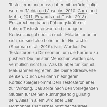
Testosteron und muss daher mit berücksichtigt
werden (
Mehta und Josephs, 2010
;
Carré und
Mehta, 2011
;
Edwards und Casto, 2013
).
Entsprechend haben Führungskräfte mit
hohem Testosteronwert und niedrigem
Kortisolspiegel deutlich mehr Mitarbeiter unter
sich, sie sind also höher in der Hierarchie
(
Sherman et al., 2016
). Nur: Würdest Du
Testosteron zu Dir nehmen, um die Karriere zu
pushen? Die meisten Menschen würden das
vermutlich nicht tun. Was Du aber tun kannst:
Maßnahmen ergreifen, die Deine Stresswerte
senken. Durch den dann niedrigeren
Kortisolspiegel kommt Dein Testosteron eher
zur Wirkung. Das sollte nach den vorliegenden
Studien für Deinen Führungserfolg günstig
sein. Alles in allem wird aber Dein
Hormonhaushalt sicher nicht der zentrale