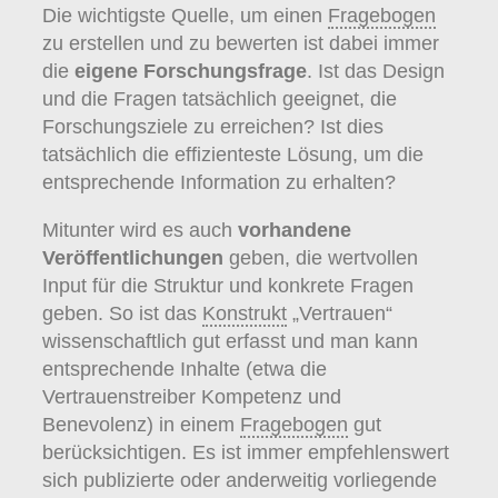
Pretest
gewonnen werden, dann lassen
Die wichtigste Quelle, um einen
Fragebogen
sich auch statistische Analysen für die
zu erstellen und zu bewerten ist dabei immer
Fragen berechnen. Fragen mit geringer
die
eigene Forschungsfrage
. Ist das Design
Trennschärfe oder niedriger prädiktiver
und die Fragen tatsächlich geeignet, die
Validität
, sollten dann gestrichen oder
Forschungsziele zu erreichen? Ist dies
ersetzt werden. So kann das
Instrument
tatsächlich die effizienteste Lösung, um die
nochmals kürzer, prägnanter und valider
entsprechende Information zu erhalten?
gestaltet werden.
Mitunter wird es auch
vorhandene
Veröffentlichungen
geben, die wertvollen
Input für die Struktur und konkrete Fragen
geben. So ist das
Konstrukt
„Vertrauen“
wissenschaftlich gut erfasst und man kann
entsprechende Inhalte (etwa die
Vertrauenstreiber Kompetenz und
Benevolenz) in einem
Fragebogen
gut
berücksichtigen. Es ist immer empfehlenswert
sich publizierte oder anderweitig vorliegende