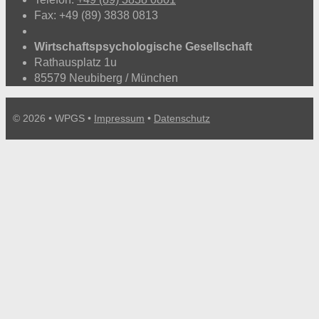
Fax: +49 (89) 3838 0813
Wirtschaftspsychologische Gesellschaft
Rathausplatz 1u
85579 Neubiberg / München
© 2026 • WPGS •
Impressum
•
Datenschutz