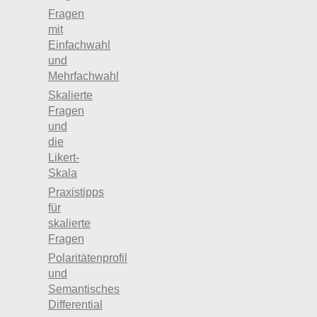
Fragen
mit
Einfachwahl
und
Mehrfachwahl
Skalierte
Fragen
und
die
Likert-
Skala
Praxistipps
für
skalierte
Fragen
Polaritätenprofil
und
Semantisches
Differential