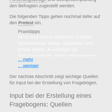
den Befragten zugestellt werden.
Die folgenden Tipps gehen nochmal tiefer auf
den
Pretest
ein.
Praxistipps
Meist wird man in mehreren Schritten
hintereinander testen, optimieren und
erneut testen. Je wichtiger die
Forschungsfrage, desto umfangreicher
... mehr
wird der
Pretest
sein. Ideal sind dafür
... weniger
Personen, die aus der Zielgruppe
stammen (repräsentativ sind) vielleicht
Der nächste Abschnitt zeigt wichtige Quellen
sogar im unteren Spektrum des geistigen
für Input bei der Erstellung von Fragebögen.
Verständnishorizonts der Zielgruppe
liegen – ähnlich gibt es bei der
Input bei der Erstellung eines
Softwareoptimierung den DAU als Begriff,
Fragebogens: Quellen
den dümmsten anzunehmenden User.