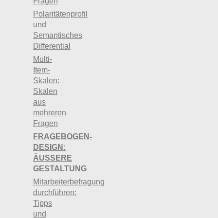
Fragen
Polaritätenprofil
und
Semantisches
Differential
Multi-
Item-
Skalen:
Skalen
aus
mehreren
Fragen
FRAGEBOGEN-
DESIGN:
ÄUSSERE G
ESTALTUNG
Mitarbeiterbefragung
durchführen:
Tipps
und