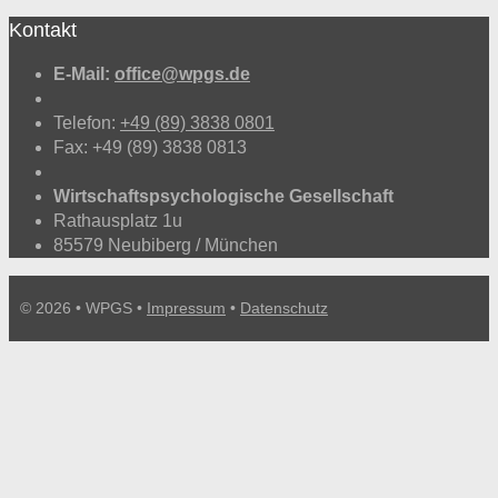
Kontakt
E-Mail:
office@wpgs.de
Telefon:
+49 (89) 3838 0801
Fax: +49 (89) 3838 0813
Wirtschaftspsychologische Gesellschaft
Rathausplatz 1u
85579 Neubiberg / München
© 2026 • WPGS •
Impressum
•
Datenschutz