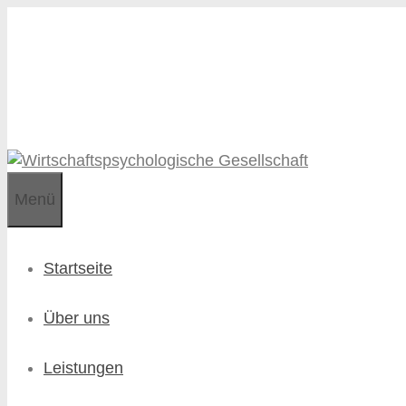
Zum
Zum
Inhalt
Inhalt
springen
springen
Menü
Startseite
Über uns
Leistungen