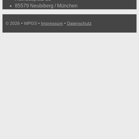
85579 Neubiberg / München
© 2026 • WPGS •
Impressum
•
Datenschutz