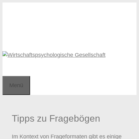
Zum
Zum
Inhalt
Inhalt
springen
springen
Menü
Tipps zu Fragebögen
Im Kontext von Frageformaten gibt es einige