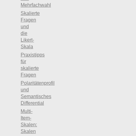
Mehrfachwahl
Skalierte
Fragen
und
die
Likert-
Skala
Praxistipps
für
skalierte
Fragen
Polaritätenprofil
und
Semantisches
Differential
Multi-
Item-
Skalen:
Skalen