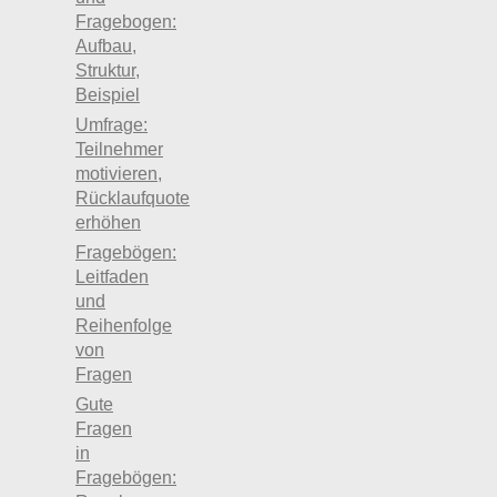
Fragebogen:
Aufbau,
Struktur,
Beispiel
Umfrage:
Teilnehmer
motivieren,
Rücklaufquote
erhöhen
Fragebögen:
Leitfaden
und
Reihenfolge
von
Fragen
Gute
Fragen
in
Fragebögen: