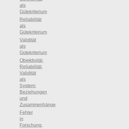
als
Gütekriterium
Reliabilität
als
Gütekriterium
Validität
als
Gütekriterium
Objektivität,
Reliabilität,
Validität
als
System:
Beziehungen
und
Zusammenhänge
Fehler
in
Forschung,