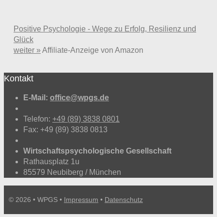
Positive Psychologie - Wege zu Erfolg, Resilienz und
Glück
weiter »
Affiliate-Anzeige von Amazon
Kontakt
E-Mail:
office@wpgs.de
Telefon:
+49 (89) 3838 0801
Fax: +49 (89) 3838 0813
Wirtschaftspsychologische Gesellschaft
Rathausplatz 1u
85579 Neubiberg / München
© 2026 • WPGS •
Impressum
•
Datenschutz