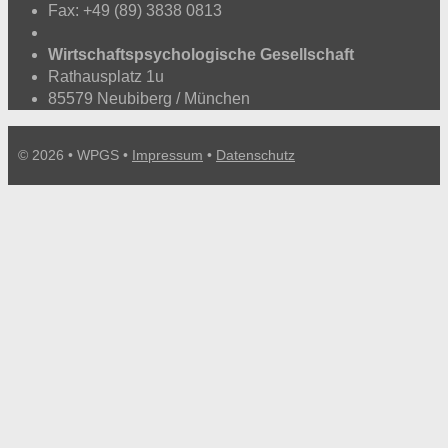
Fax: +49 (89) 3838 0813
Wirtschaftspsychologische Gesellschaft
Rathausplatz 1u
85579 Neubiberg / München
© 2026 • WPGS •
Impressum
•
Datenschutz