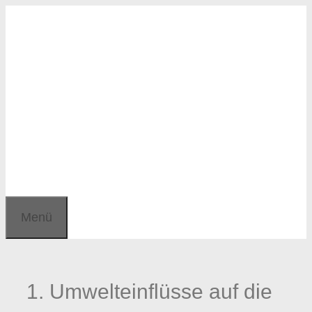
Zum
Zum
Inhalt
Inhalt
springen
springen
Menü
1. Umwelteinflüsse auf die