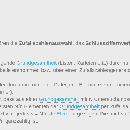
ören die
Zufallszahlenauswahl
, das
Schlussziffernve
iegende
Grundgesamtheit
(Listen, Karteien o.ä.) durchn
lle entnommen bzw. über einen Zufallszahlengenerator 
er durchnummerierten Datei jene Elemente entnommen, 
mmer).
r, dass aus einer
Grundgesamtheit
mit N Untersuchungse
ersten N/n Elementen der
Grundgesamtheit
per Zufallsau
t wird jedes s = N/n -te
Element
gezogen. Die nächste Z
n ganzzahlig ist.