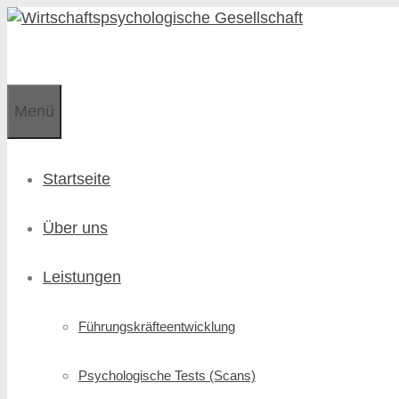
Zum
Zum
Inhalt
Inhalt
springen
springen
Menü
Startseite
Über uns
Leistungen
Führungskräfte­entwicklung
Psychologische Tests (Scans)