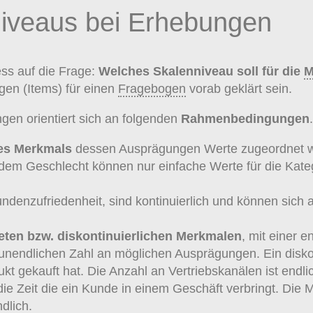
niveaus bei Erhebungen
ss auf die Frage:
Welches Skalenniveau soll für die
M
gen (Items) für einen
Fragebogen
vorab geklärt sein.
n orientiert sich an folgenden
Rahmenbedingungen
.
es Merkmals
dessen Ausprägungen Werte zugeordnet 
m Geschlecht können nur einfache Werte für die Kateg
enzufriedenheit, sind kontinuierlich und können sich a
eten bzw. diskontinuierlichen
Merkmalen
, mit einer 
r unendlichen Zahl an möglichen Ausprägungen. Ein disk
kt gekauft hat. Die Anzahl an Vertriebskanälen ist endli
ie Zeit die ein Kunde in einem Geschäft verbringt. Die M
ndlich.