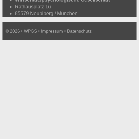
Rathausplatz 1u
85579 Neubiberg / München
© 2026 • WPGS •
Impressum
•
Datenschutz