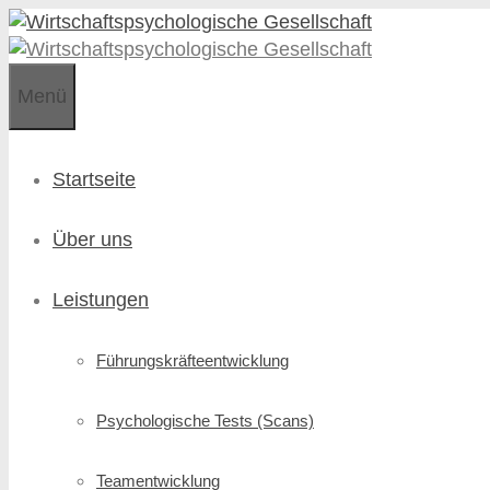
Zum
Zum
Inhalt
Inhalt
springen
springen
Menü
Startseite
Über uns
Leistungen
Führungskräfte­entwicklung
Psychologische Tests (Scans)
Teamentwicklung