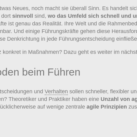
g etwas Neues, noch macht sie überall Sinn. Es handelt 
 dort
sinnvoll
sind,
wo das Umfeld sich schnell und 
äfte ist genau das Realität. Ihre Welt und die Rahmenbe
nbar. Und einige Führungskräfte gehen diese Herausford
ese Denkrichtung in jede Führungsentscheidung einfließe
nz konkret in Maßnahmen? Dazu geht es weiter im nächst
hoden beim Führen
Entscheidungen und
Verhalten
sollen schneller, flexibler 
en? Theoretiker und Praktiker haben eine
Unzahl von a
lücklicherweise auf wenige zentrale
agile Prinzipien
zus