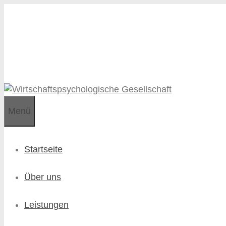
Zum
Zum
Inhalt
Inhalt
springen
springen
Menü
Startseite
Über uns
Leistungen